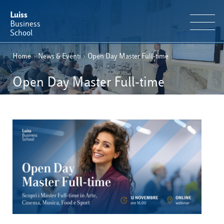
Luiss
Business
School
Home
›
News & Eventi
›
Open Day Master Full-time
IT
Offerta Formativa
EN
Open Day Master Full-time
Perché Luiss Business School
Faculty & Ricerca
News & Eventi
Operation & Students’ Experience
E-Learning