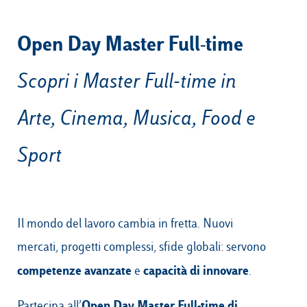
Open Day Master Full-time
Campus & Hub:
Scopri i Master Full-time in
Roma
Luiss.it
Alumni
Arte, Cinema, Musica, Food e
Milano
Belluno
Sport
Amsterdam
Dubai
Il mondo del lavoro cambia in fretta. Nuovi
mercati, progetti complessi, sfide globali: servono
competenze avanzate
capacità di innovare
e
.
Open Day Master Full-time di
Partecipa all’