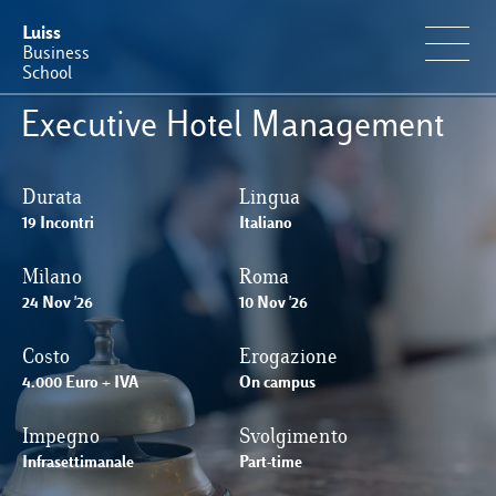
Luiss
Business
School
Executive Hotel Management
Offerta Formativa
Durata
Lingua
Perché Luiss Business School
19 Incontri
Italiano
Milano
Roma
Faculty & Ricerca
24 Nov '26
10 Nov '26
News & Eventi
Costo
Erogazione
4.000 Euro + IVA
On campus
Operation & Students’ Experience
Impegno
Svolgimento
Infrasettimanale
Part-time