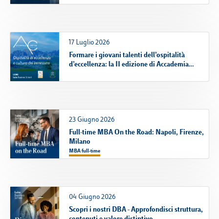
Campus & Hub:
17 Luglio 2026
Formare i giovani talenti dell’ospitalità
Roma
d’eccellenza: la II edizione di Accademia
Cortina
Luiss.it
Alumni
Milano
Belluno
23 Giugno 2026
Amsterdam
Full-time MBA On the Road: Napoli, Firenze,
Dubai
Milano
MBA full-time
04 Giugno 2026
Scopri i nostri DBA - Approfondisci struttura,
contenuti e valore distintivo