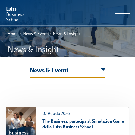
Luiss
Business
School
Home
›
News & Eventi
›
News & Insight
IT
Offerta Formativa
EN
News & Insight
Perché Luiss Business School
News & Eventi
Faculty & Ricerca
News & Eventi
Operation & Students’ Experience
07 Agosto 2026
The Business: partecipa al Simulation Game
E-Learning
della Luiss Business School