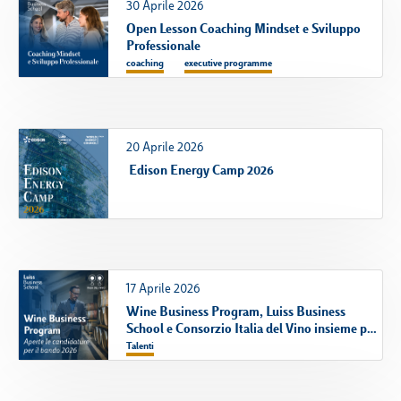
30 Aprile 2026
Open Lesson Coaching Mindset e Sviluppo
Professionale
coaching
executive programme
20 Aprile 2026
Edison Energy Camp 2026
17 Aprile 2026
Wine Business Program, Luiss Business
School e Consorzio Italia del Vino insieme per
i futuri manager del vino - online il nuovo
Talenti
bando di selezione