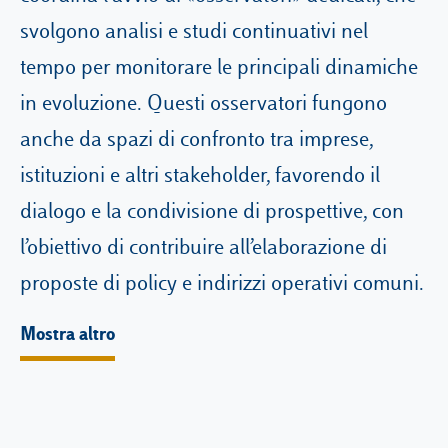
svolgono analisi e studi continuativi nel
tempo per monitorare le principali dinamiche
Campus & Hub:
in evoluzione. Questi osservatori fungono
Roma
anche da spazi di confronto tra imprese,
Luiss.it
Alumni
Milano
istituzioni e altri stakeholder, favorendo il
Belluno
dialogo e la condivisione di prospettive, con
l’obiettivo di contribuire all’elaborazione di
Amsterdam
proposte di policy e indirizzi operativi comuni.
Dubai
Mostra altro