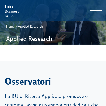
Luiss
Business
School
Home
›
Applied Research
IT
Offerta Formativa
EN
Applied Research
Perché Luiss Business School
Faculty & Ricerca
News & Eventi
Osservatori
Operation & Students’ Experience
La BU di Ricerca Applicata promuove e
E-Learning
coordina l’avvio di «osservatori» dedicati, che