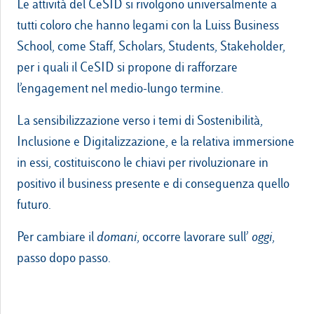
Le attività del CeSID si rivolgono universalmente a
tutti coloro che hanno legami con la Luiss Business
Cambia lingua
IT
EN
School, come Staff, Scholars, Students, Stakeholder,
per i quali il CeSID si propone di rafforzare
E-Learning
l’engagement nel medio-lungo termine.
La sensibilizzazione verso i temi di Sostenibilità,
Inclusione e Digitalizzazione, e la relativa immersione
Le nostre sedi
in essi, costituiscono le chiavi per rivoluzionare in
positivo il business presente e di conseguenza quello
Luiss.it
Alumni
futuro.
Per cambiare il
domani
, occorre lavorare sull’
oggi
,
passo dopo passo.