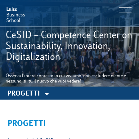
Luiss
Business
School
CeSID – Competence Center on
Offerta Formativa
Sustainability, Innovation,
Digitalization
Perché Luiss Business School
Osserva l’intero contesto in cui viviamo, non escludere niente e
Faculty & Ricerca
nessuno, sii tu il nuovo che vuoi vedere!
PROGETTI
News & Eventi
Operation & Students’ Experience
PROGETTI