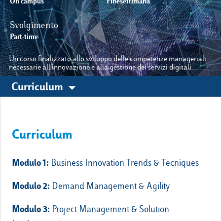
On campus
Finesettimana
Svolgimento
Le nostre sedi
Part-time
Un corso finalizzato allo sviluppo delle competenze manageriali
Luiss.it
Alumni
necessarie all’innovazione e alla gestione dei servizi digitali.
Curriculum
Curriculum
Modulo 1:
Business Innovation Trends & Tecniques
Modulo 2:
Demand Management & Agility
Modulo 3:
Project Management & Solution