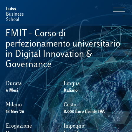
Luiss
Business
School
EMIT - Corso di
Offerta Formativa
perfezionamento universitario
in Digital Innovation &
Perché Luiss Business School
Governance
Faculty & Ricerca
Durata
Lingua
6 Mesi
Italiano
News & Eventi
Milano
Costo
Operation & Students’ Experience
18 Nov '26
8.000 Euro Esente IVA
Erogazione
Impegno