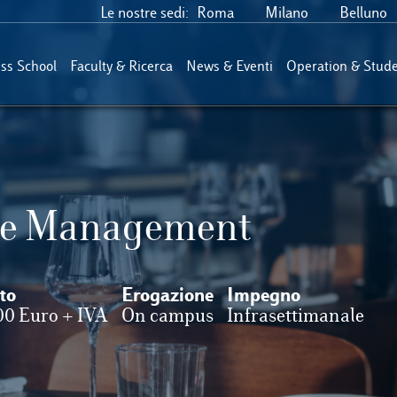
Le nostre sedi:
Roma
Milano
Belluno
ess School
Faculty & Ricerca
News & Eventi
Operation & Stude
ge Management
to
Erogazione
Impegno
00 Euro + IVA
On campus
Infrasettimanale