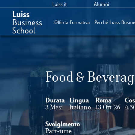
Luiss.it
Alumni
Luiss
Business
Offerta Formativa
Perché Luiss Busin
School
Food & Bevera
Durata
Lingua
Roma
Cos
3 Mesi
Italiano
13 Ott '26
4.5
Svolgimento
Part-time