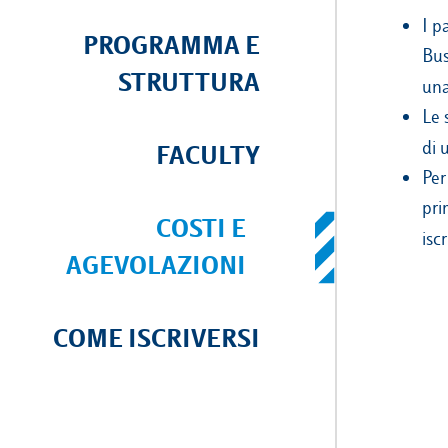
I p
PROGRAMMA E
Bus
STRUTTURA
un
Le 
di 
FACULTY
Per
pri
COSTI E
isc
AGEVOLAZIONI
COME ISCRIVERSI