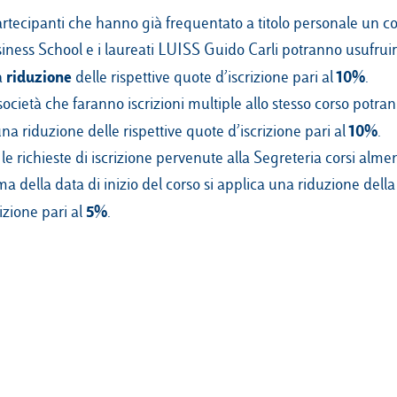
artecipanti che hanno già frequentato a titolo personale un 
iness School e i laureati LUISS Guido Carli potranno usufruir
riduzione
10%
a
delle rispettive quote d’iscrizione pari al
.
società che faranno iscrizioni multiple allo stesso corso potra
10%
una riduzione delle rispettive quote d’iscrizione pari al
.
 le richieste di iscrizione pervenute alla Segreteria corsi alme
ma della data di inizio del corso si applica una riduzione della
5%
rizione pari al
.