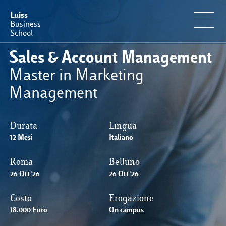
Luiss
Business
School
Sales & Account Management
Offerta Formativa
Master in Marketing
Management
Perché Luiss Business School
Durata
Lingua
Faculty & Ricerca
12 Mesi
Italiano
News & Eventi
Roma
Belluno
26 Ott '26
26 Ott '26
Operation & Students’ Experience
Costo
Erogazione
18.000 Euro
On campus