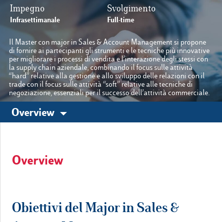
Impegno
Svolgimento
Infrasettimanale
Full-time
Le nostre sedi
Il Master con major in Sales & Account Management si propone
di fornire ai partecipanti gli strumenti e le tecniche più innovative
per migliorare i processi di vendita e l’interazione degli stessi con
Luiss.it
Alumni
la supply chain aziendale, combinando il focus sulle attività
“hard” relative alla gestione e allo sviluppo delle relazioni con il
trade con il focus sulle attività “soft” relative alle tecniche di
negoziazione, essenziali per il successo dell’attività commerciale.
Overview
Overview
Obiettivi del Major in Sales &