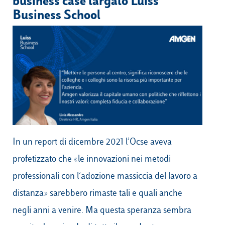
business case targato Luiss
Business School
Campus & Hub:
Roma
Luiss.it
Alumni
Milano
Belluno
Amsterdam
In un report di dicembre 2021 l’Ocse aveva
Dubai
profetizzato che «le innovazioni nei metodi
professionali con l’adozione massiccia del lavoro a
distanza» sarebbero rimaste tali e quali anche
negli anni a venire. Ma questa speranza sembra