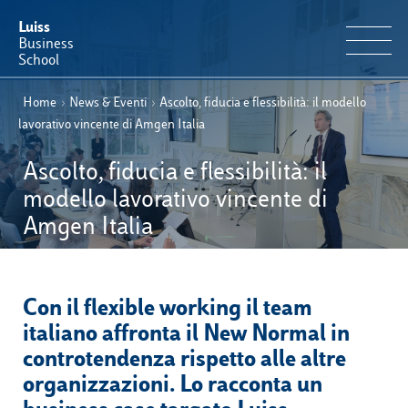
Luiss
Business
School
Home
›
News & Eventi
›
Ascolto, fiducia e flessibilità: il modello
IT
Offerta Formativa
EN
lavorativo vincente di Amgen Italia
Perché Luiss Business School
Ascolto, fiducia e flessibilità: il
modello lavorativo vincente di
Faculty & Ricerca
Amgen Italia
News & Eventi
Con il flexible working il team
Operation & Students’ Experience
italiano affronta il New Normal in
controtendenza rispetto alle altre
E-Learning
organizzazioni. Lo racconta un