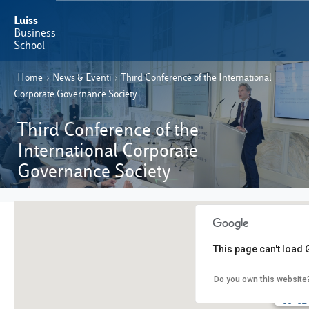
Luiss
Business
School
Home
›
News & Eventi
›
Third Conference of the International
IT
Offerta Formativa
EN
Corporate Governance Society
Perché Luiss Business School
Third Conference of the
International Corporate
Faculty & Ricerca
Governance Society
News & Eventi
Operation & Students’ Experience
This page can't load
E-Learning
Do you own this website
LUISS 
Via N
00162