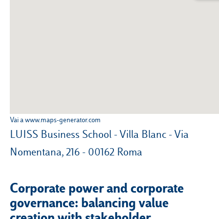
Campus & Hub:
Roma
Luiss.it
Alumni
Milano
Belluno
Vai a www.maps-generator.com
Amsterdam
LUISS Business School - Villa Blanc - Via
Dubai
Nomentana, 216 - 00162 Roma
Corporate power and corporate
governance: balancing value
creation with stakeholder