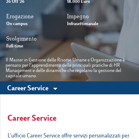
26 Ott '26
18.000 Euro
Erogazione
Impegno
Le nostre sedi
On campus
Infrasettimanale
Svolgimento
Luiss.it
Alumni
Full-time
Il Master in Gestione delle Risorse Umane e Organizzazione è
pensato per l’apprendimento delle principali pratiche di HR
Management e delle dinamiche che regolano la gestione del
capitale umano.
Career Service
Career Service
L’ufficio Career Service offre servizi personalizzati per