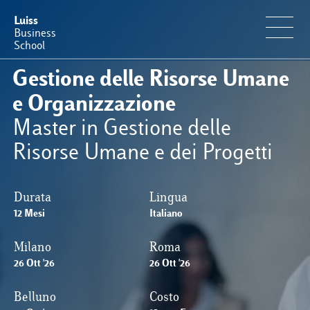
Luiss
Business
School
Gestione delle Risorse Umane
Offerta Formativa
e Organizzazione
Master in Gestione delle
Perché Luiss Business School
Risorse Umane e dei Progetti
Faculty & Ricerca
Durata
Lingua
12 Mesi
News & Eventi
Italiano
Milano
Roma
Operation & Students’ Experience
26 Ott '26
26 Ott '26
Belluno
Costo