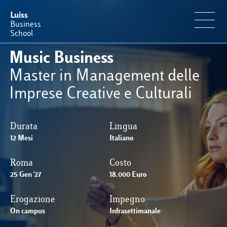
Luiss
Business
School
Music Business
Offerta Formativa
Master in Management delle
Imprese Creative e Culturali
Perché Luiss Business School
Durata
Lingua
Faculty & Ricerca
12 Mesi
Italiano
News & Eventi
Roma
Costo
25 Gen '27
18.000 Euro
Operation & Students’ Experience
Erogazione
Impegno
On campus
Infrasettimanale