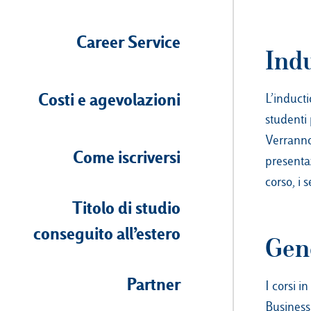
Career Service
Ind
Costi e agevolazioni
L’induct
studenti
Verranno
Come iscriversi
presentaz
corso, i 
Titolo di studio
conseguito all’estero
Gen
Partner
I corsi i
Business