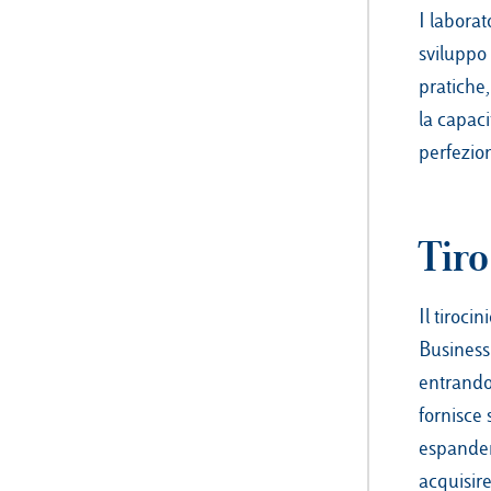
I laborat
sviluppo 
pratiche,
la capaci
perfezion
Tiro
Il tiroci
Business 
entrando 
fornisce 
espandere
acquisire