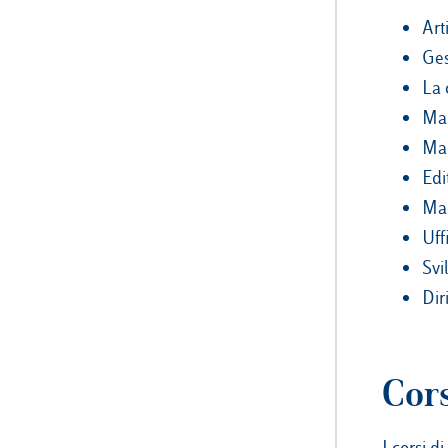
Art
Ges
La 
Man
Man
Edi
Mar
Uff
Svi
Dir
Cors
I corsi d