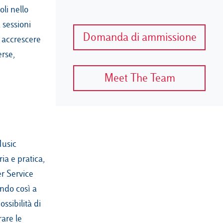
oli nello
a sessioni
Domanda di ammissione
, accrescere
erse,
Meet The Team
Music
ia e pratica,
er Service
endo così a
ssibilità di
rare le