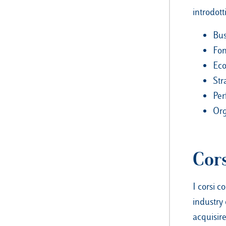
introdott
Bus
Fon
Eco
Str
Pe
Org
Cors
I corsi c
industry 
acquisir