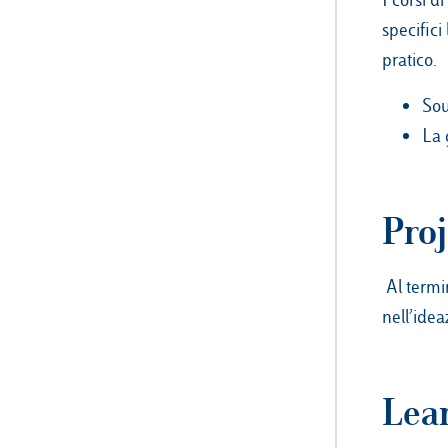
specifici
pratico.
Sou
La 
Pro
Al termi
nell’ide
Lea