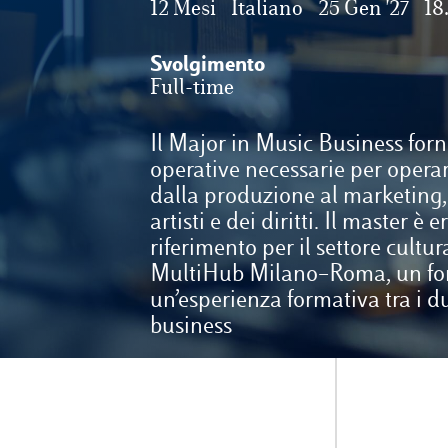
12 Mesi
Italiano
25 Gen '27
18
Svolgimento
Full-time
Il Major in Music Business forn
operative necessarie per operar
dalla produzione al marketing, 
artisti e dei diritti. Il master 
riferimento per il settore cultu
MultiHub Milano–Roma, un form
un’esperienza formativa tra i du
business