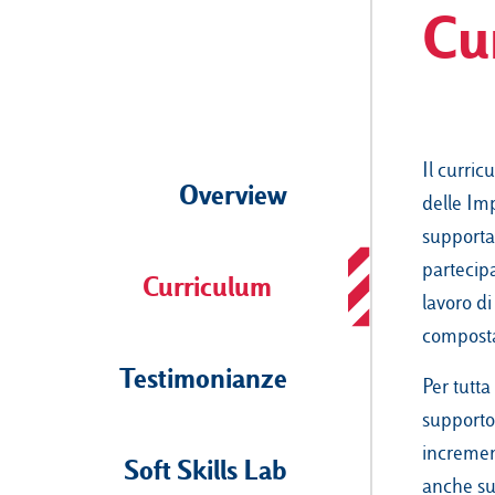
Cu
Il curri
Overview
delle Imp
supportar
partecipa
Curriculum
lavoro di
composta
Testimonianze
Per tutt
supporto 
increment
Soft Skills Lab
anche sup