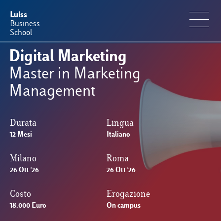
Luiss
Business
School
Digital Marketing
Offerta Formativa
Master in Marketing
Management
Perché Luiss Business School
Durata
Lingua
Faculty & Ricerca
12 Mesi
Italiano
News & Eventi
Milano
Roma
26 Ott '26
26 Ott '26
Operation & Students’ Experience
Costo
Erogazione
18.000 Euro
On campus