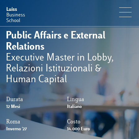
Luiss
Business
School
Public Affairs e External
Offerta Formativa
Relations
Executive Master in Lobby,
Perché Luiss Business School
Relazioni Istituzionali &
Human Capital
Faculty & Ricerca
News & Eventi
Durata
Lingua
12 Mesi
Italiano
Operation & Students’ Experience
Roma
Costo
Inverno '27
14.000 Euro