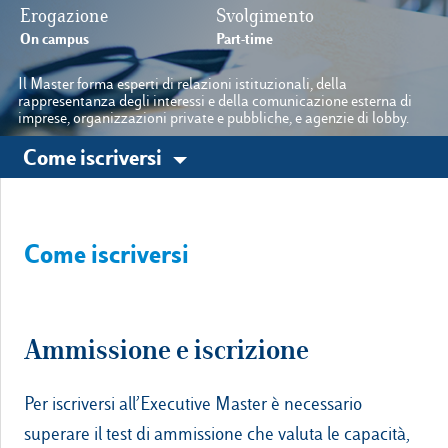
Erogazione
Svolgimento
On campus
Part-time
Le nostre sedi
Il Master forma esperti di relazioni istituzionali, della
rappresentanza degli interessi e della comunicazione esterna di
imprese, organizzazioni private e pubbliche, e agenzie di lobby.
Luiss.it
Alumni
Come iscriversi
Come iscriversi
Ammissione e iscrizione
Per iscriversi all’Executive Master è necessario
superare il test di ammissione che valuta le capacità,