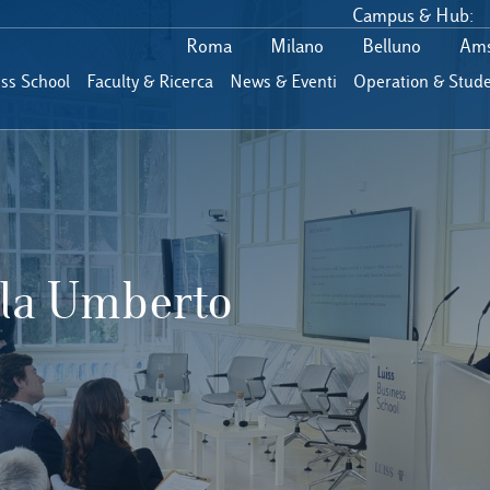
Campus & Hub:
Roma
Milano
Belluno
Ams
ess School
Faculty & Ricerca
News & Eventi
Operation & Stude
la Umberto