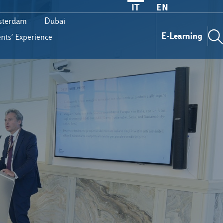
IT
EN
terdam
Dubai
E-Learning
nts’ Experience