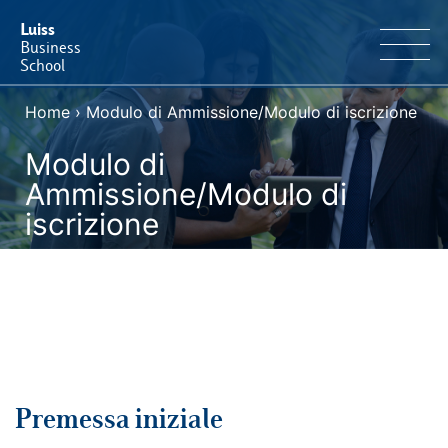
Luiss
Business
School
Home
›
Modulo di Ammissione/Modulo di iscrizione
IT
Offerta Formativa
EN
Modulo di
Perché Luiss Business School
Ammissione/Modulo di
iscrizione
Faculty & Ricerca
News & Eventi
Operation & Students’ Experience
E-Learning
Premessa iniziale