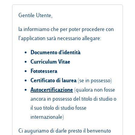
Gentile Utente,
Campus & Hub:
la informiamo che per poter procedere con
l’application sarà necessario allegare:
Roma
Luiss.it
Alumni
Milano
Documento d'identità
Curriculum Vitae
Belluno
Fototessera
Amsterdam
Certificato di laurea
(se in possesso)
Dubai
Autocertificazione
(qualora non fosse
ancora in possesso del titolo di studio o
il suo titolo di studio fosse
internazionale)
Ci auguriamo di darle presto il benvenuto