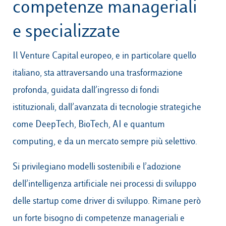
competenze manageriali
e specializzate
Campus & Hub:
Il Venture Capital europeo, e in particolare quello
Roma
italiano, sta attraversando una trasformazione
Luiss.it
Alumni
Milano
profonda, guidata dall’ingresso di fondi
Belluno
istituzionali, dall’avanzata di tecnologie strategiche
come DeepTech, BioTech, AI e quantum
Amsterdam
computing, e da un mercato sempre più selettivo.
Dubai
Si privilegiano modelli sostenibili e l’adozione
dell’intelligenza artificiale nei processi di sviluppo
delle startup come driver di sviluppo. Rimane però
un forte bisogno di competenze manageriali e