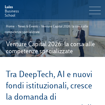
Luiss
Business
School
Home
›
News & Eventi
›
Venture Capital 2026: la corsa alle
IT
Offerta Formativa
EN
competenze specializzate
Perché Luiss Business School
Venture Capital 2026: la corsa alle
competenze specializzate
Faculty & Ricerca
News & Eventi
Tra DeepTech, AI e nuovi
Operation & Students’ Experience
fondi istituzionali, cresce
la domanda di
E-Learning