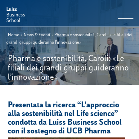
Luiss
Business
School
Home
›
News & Eventi
›
Pharma e sostenibilità, Caroli: «Le filiali dei
IT
Offerta Formativa
EN
grandi gruppi guideranno l’innovazione»
Perché Luiss Business School
Pharma e sostenibilità, Caroli: «Le
filiali dei grandi gruppi guideranno
Faculty & Ricerca
l’innovazione»
News & Eventi
Presentata la ricerca “L’approccio
Operation & Students’ Experience
alla sostenibilità nel Life science”
condotta da Luiss Business School
E-Learning
con il sostegno di UCB Pharma