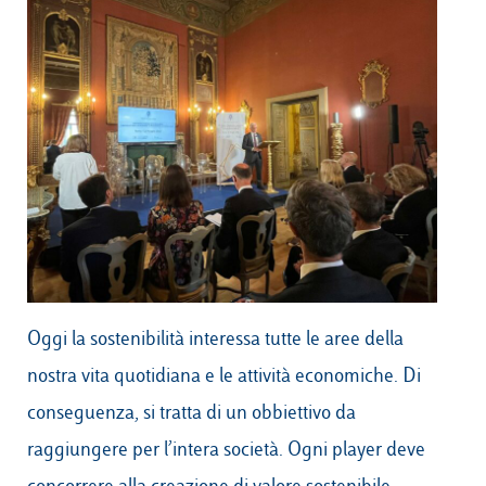
Campus & Hub:
Roma
Luiss.it
Alumni
Milano
Belluno
Amsterdam
Dubai
Oggi la sostenibilità interessa tutte le aree della
nostra vita quotidiana e le attività economiche. Di
conseguenza, si tratta di un obbiettivo da
raggiungere per l’intera società. Ogni player deve
concorrere alla creazione di valore sostenibile,