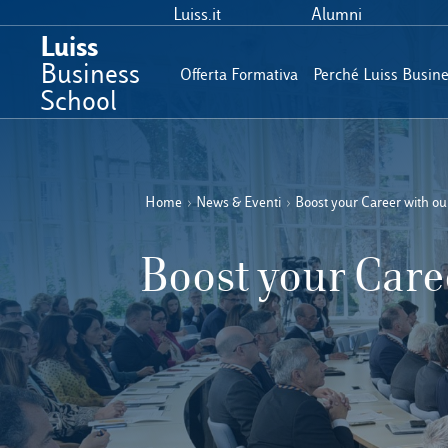
Luiss.it
Alumni
Luiss
Business
Offerta Formativa
Perché Luiss Busin
School
Home
›
News & Eventi
›
Boost your Career with o
Boost your Car