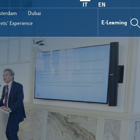
IT
EN
terdam
Dubai
E-Learning
nts’ Experience