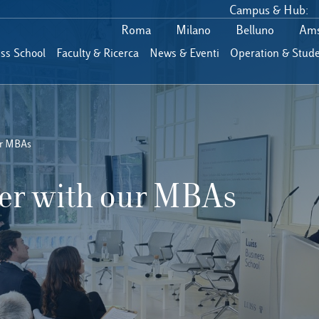
Campus & Hub:
Roma
Milano
Belluno
Ams
ess School
Faculty & Ricerca
News & Eventi
Operation & Stude
ur MBAs
eer with our MBAs