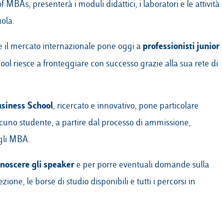
f MBAs, presenterà i moduli didattici, i laboratori e le attività
ola.
professionisti junior
 il mercato internazionale pone oggi a
ol riesce a fronteggiare con successo grazie alla sua rete di
usiness School
, ricercato e innovativo, pone particolare
scuno studente, a partire dal processo di ammissione,
egli MBA.
noscere gli speaker
e per porre eventuali domande sulla
ione, le borse di studio disponibili e tutti i percorsi in