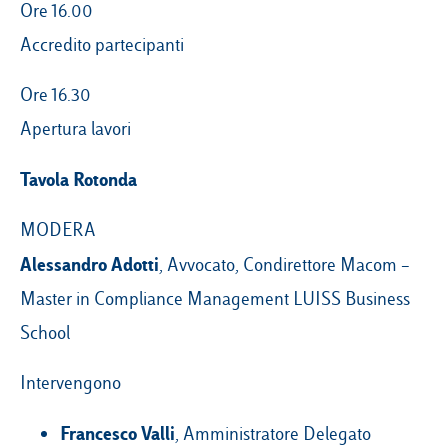
Ore 16.00
Accredito partecipanti
Campus & Hub:
Ore 16.30
Roma
Apertura lavori
Luiss.it
Alumni
Milano
Tavola Rotonda
Belluno
MODERA
Amsterdam
Alessandro Adotti
, Avvocato, Condirettore Macom –
Dubai
Master in Compliance Management LUISS Business
School
Intervengono
Francesco Valli
, Amministratore Delegato