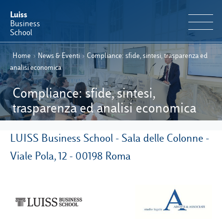
Luiss
Business
School
Home
›
News & Eventi
›
Compliance: sfide, sintesi, trasparenza ed
IT
Offerta Formativa
EN
analisi economica
Perché Luiss Business School
Compliance: sfide, sintesi,
trasparenza ed analisi economica
Faculty & Ricerca
LUISS Business School - Sala delle Colonne -
News & Eventi
Viale Pola, 12 - 00198 Roma
Operation & Students’ Experience
E-Learning