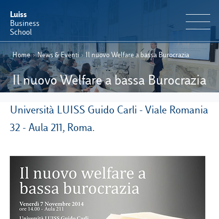
Luiss
Business
School
Home
›
News & Eventi
›
Il nuovo Welfare a bassa Burocrazia
IT
Offerta Formativa
EN
Il nuovo Welfare a bassa Burocrazia
Perché Luiss Business School
Università LUISS Guido Carli - Viale Romania
Faculty & Ricerca
32 - Aula 211, Roma.
News & Eventi
Operation & Students’ Experience
E-Learning