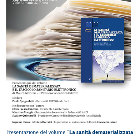
Campus & Hub:
Roma
Luiss.it
Alumni
Milano
Belluno
Amsterdam
Dubai
La sanità dematerializzata
Presentazione del volume “