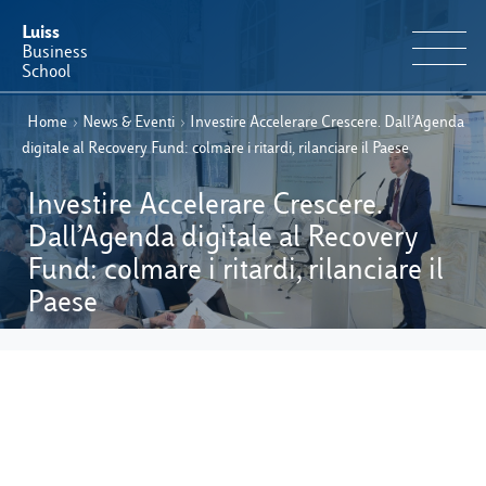
Luiss
Business
School
Home
›
News & Eventi
›
Investire Accelerare Crescere. Dall’Agenda
IT
Offerta Formativa
EN
digitale al Recovery Fund: colmare i ritardi, rilanciare il Paese
Perché Luiss Business School
Investire Accelerare Crescere.
Dall’Agenda digitale al Recovery
Faculty & Ricerca
Fund: colmare i ritardi, rilanciare il
Paese
News & Eventi
Operation & Students’ Experience
E-Learning