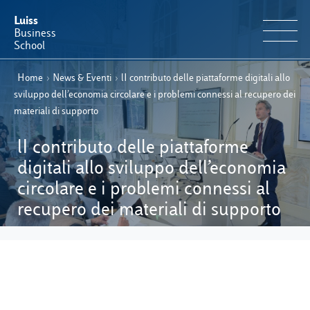
Luiss
Business
School
Home
›
News & Eventi
›
lI contributo delle piattaforme digitali allo
IT
Offerta Formativa
EN
sviluppo dell’economia circolare e i problemi connessi al recupero dei
materiali di supporto
Perché Luiss Business School
lI contributo delle piattaforme
Faculty & Ricerca
digitali allo sviluppo dell’economia
circolare e i problemi connessi al
News & Eventi
recupero dei materiali di supporto
Operation & Students’ Experience
E-Learning