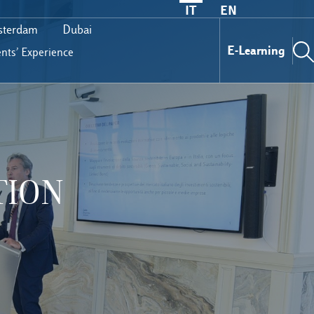
IT
EN
terdam
Dubai
E-Learning
nts’ Experience
TION