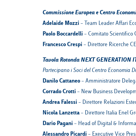
Commissione Europea e Centro Economi
Adelaide Mozzi
– Team Leader Affari Ec
Paolo Boccardelli
– Comitato Scientifico 
Francesco Crespi
– Direttore Ricerche C
Tavola Rotonda NEXT GENERATION I
Partecipano i Soci del Centro Economia Di
Danilo Cattaneo
– Amministratore Delega
Corrado Crotti
– New Business Developm
Andrea Falessi
– Direttore Relazioni Est
Nicola Lanzetta
– Direttore Italia Enel G
Dario Pagani
– Head of Digital & Inform
Alessandro Picardi
– Executive Vice Pres