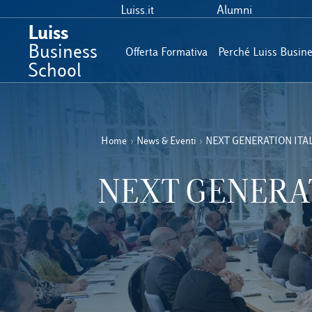
Luiss.it
Alumni
Luiss
Business
Offerta Formativa
Perché Luiss Busin
School
Home
›
News & Eventi
›
NEXT GENERATION ITA
NEXT GENERAT