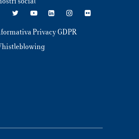
nostri social
nformativa Privacy GDPR
histleblowing