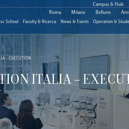
Campus & Hub:
Roma
Milano
Belluno
Ams
ess School
Faculty & Ricerca
News & Eventi
Operation & Stude
LIA – EXECUTION
ION ITALIA – EXECU