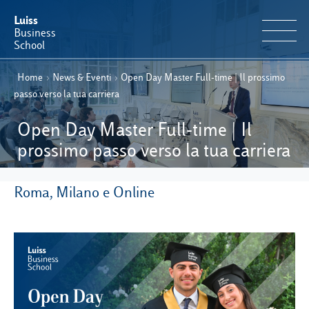
Luiss
Business
School
Home
›
News & Eventi
›
Open Day Master Full-time | Il prossimo
IT
Offerta Formativa
EN
passo verso la tua carriera
Perché Luiss Business School
Open Day Master Full-time | Il
prossimo passo verso la tua carriera
Faculty & Ricerca
Roma, Milano e Online
News & Eventi
Operation & Students’ Experience
E-Learning