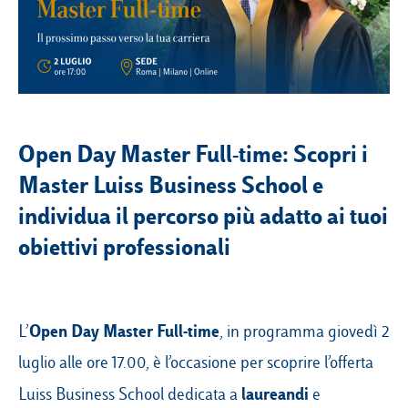
Campus & Hub:
Roma
Luiss.it
Alumni
Open Day Master Full-time: Scopri i
Milano
Master Luiss Business School e
Belluno
individua il percorso più adatto ai tuoi
Amsterdam
obiettivi professionali
Dubai
Open Day Master Full-time
L’
, in programma giovedì 2
luglio alle ore 17.00, è l’occasione per scoprire l’offerta
laureandi
Luiss Business School dedicata a
e