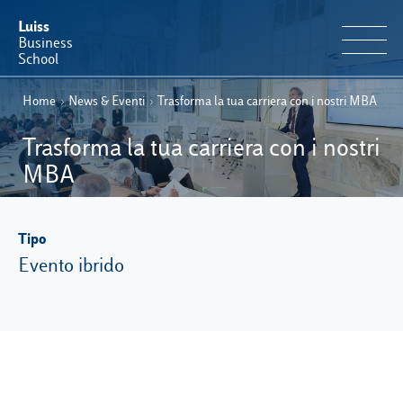
Luiss
Business
School
Home
›
News & Eventi
›
Trasforma la tua carriera con i nostri MBA
IT
Offerta Formativa
EN
Trasforma la tua carriera con i nostri
Perché Luiss Business School
MBA
Faculty & Ricerca
Tipo
News & Eventi
Evento ibrido
Operation & Students’ Experience
E-Learning