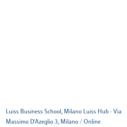
Campus & Hub:
Roma
Luiss.it
Alumni
Milano
Belluno
Amsterdam
Dubai
Luiss Business School, Milano Luiss Hub - Via
Massimo D'Azeglio 3, Milano / Online