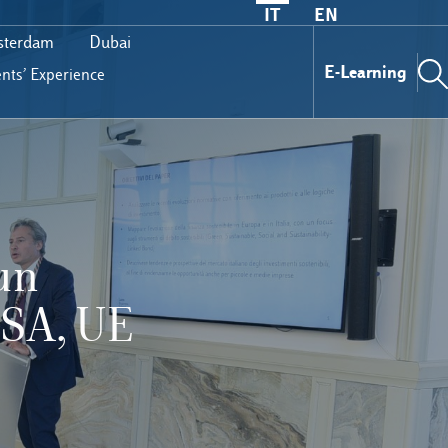
IT
EN
terdam
Dubai
E-Learning
nts’ Experience
 un
USA, UE