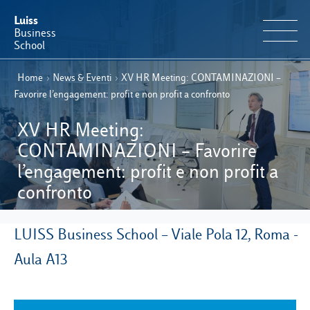
Luiss
Business
School
Home
›
News & Eventi
›
XV HR Meeting: CONTAMINAZIONI –
IT
Offerta Formativa
EN
Favorire l’engagement: profit e non profit a confronto
Perché Luiss Business School
XV HR Meeting:
CONTAMINAZIONI – Favorire
Faculty & Ricerca
l’engagement: profit e non profit a
confronto
News & Eventi
LUISS Business School – Viale Pola 12, Roma -
Operation & Students’ Experience
Aula A13
E-Learning