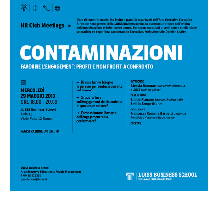
Campus & Hub:
Roma
Luiss.it
Alumni
Milano
Belluno
Amsterdam
Dubai