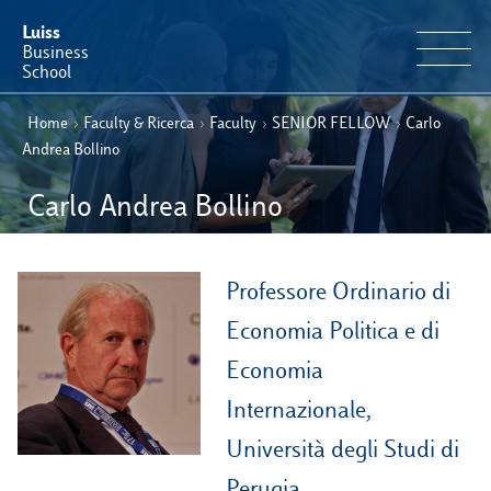
Luiss
Business
School
Home
›
Faculty & Ricerca
›
Faculty
›
SENIOR FELLOW
›
IT
Carlo
Offerta Formativa
EN
Andrea Bollino
Perché Luiss Business School
Carlo Andrea Bollino
Faculty & Ricerca
Professore Ordinario di
News & Eventi
Economia Politica e di
Economia
Operation & Students’ Experience
Internazionale,
E-Learning
Università degli Studi di
Perugia