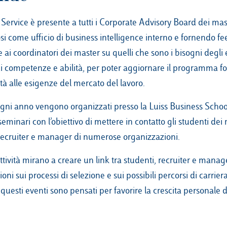
 Service è presente a tutti i Corporate Advisory Board dei mast
i come ufficio di business intelligence interno e fornendo fe
 e ai coordinatori dei master su quelli che sono i bisogni degli
di competenze e abilità, per poter aggiornare il programma fo
à alle esigenze del mercato del lavoro.
 ogni anno vengono organizzati presso la Luiss Business Schoo
seminari con l’obiettivo di mettere in contatto gli studenti dei
recruiter e manager di numerose organizzazioni.
tività mirano a creare un link tra studenti, recruiter e mana
oni sui processi di selezione e sui possibili percorsi di carriera
 questi eventi sono pensati per favorire la crescita personale de