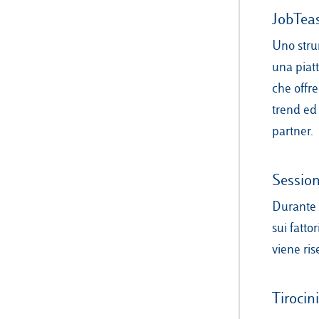
JobTea
Uno stru
una piatt
che offre
trend ed 
partner.
Session
Durante 
sui fatto
viene ris
Tirocin