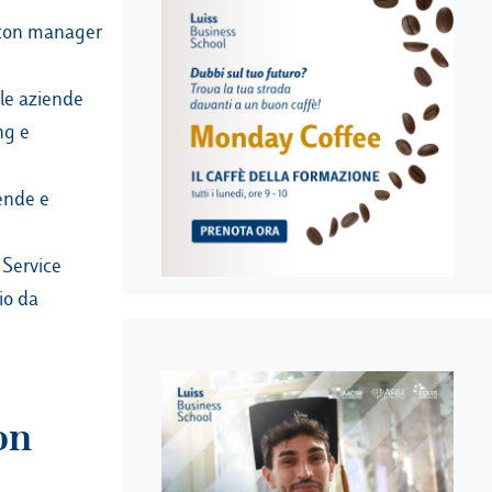
 con manager
 le aziende
ng e
iende e
 Service
nio da
on