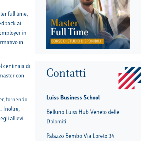
er full time,
edback ai
 employer in
rmativo in
l centinaia di
Contatti
 master con
Luiss Business School
ger, fornendo
. Inoltre,
Belluno Luiss Hub Veneto delle
gli allievi.
Dolomiti
Palazzo Bembo Via Loreto 34