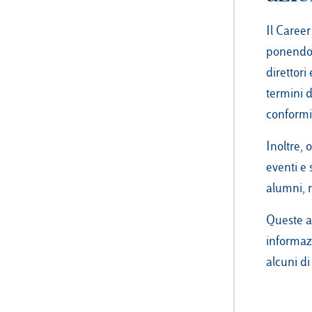
Il Career
ponendos
direttori
termini 
conformit
Inoltre,
eventi e 
alumni, 
Queste at
informazi
alcuni di