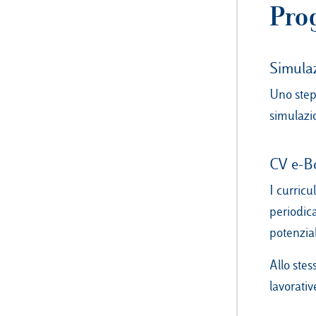
Prog
Simulaz
Uno step
simulazio
CV e-B
I curricu
periodic
potenzial
Allo stes
lavorativ