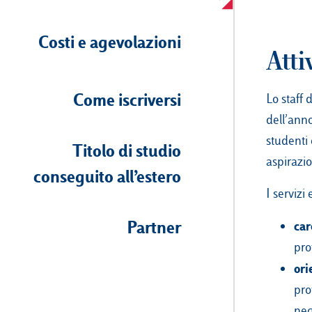
Costi e agevolazioni
Atti
Come iscriversi
Lo staff 
dell’anno
studenti 
Titolo di studio
aspirazio
conseguito all’estero
I servizi 
Partner
car
pro
ori
pro
neg