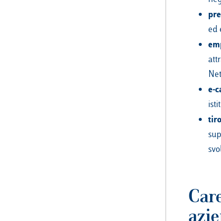
pre
ed 
em
att
Net
e-c
isti
tir
sup
svo
Car
azi