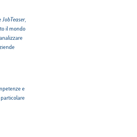
 è
JobTeaser
,
tto il mondo
 analizzare
aziende
competenze e
 particolare