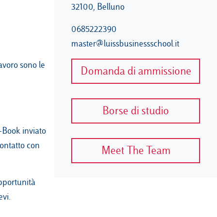
32100, Belluno
0685222390
master@luissbusinessschool.it
avoro sono le
Domanda di ammissione
Borse di studio
e-Book inviato
contatto con
Meet The Team
opportunità
evi.