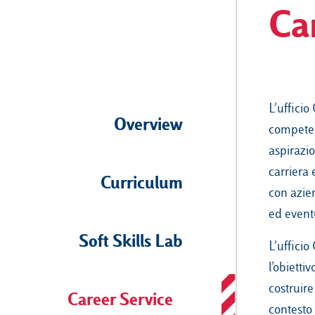
Ca
L’ufficio
Overview
competen
aspirazio
carriera 
Curriculum
con azien
ed eventu
Soft Skills Lab
L’ufficio
l’obietti
costruir
Career Service
contesto 