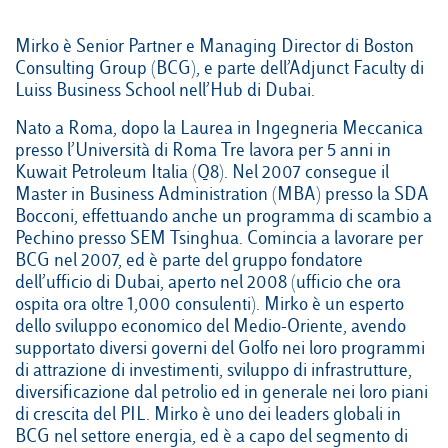
Mirko è Senior Partner e Managing Director di Boston
Consulting Group (BCG), e parte dell’Adjunct Faculty di
Campus & Hub:
Luiss Business School nell’Hub di Dubai.
Nato a Roma, dopo la Laurea in Ingegneria Meccanica
Roma
presso l’Università di Roma Tre lavora per 5 anni in
Luiss.it
Alumni
Milano
Kuwait Petroleum Italia (Q8). Nel 2007 consegue il
Master in Business Administration (MBA) presso la SDA
Belluno
Bocconi, effettuando anche un programma di scambio a
Pechino presso SEM Tsinghua. Comincia a lavorare per
Amsterdam
BCG nel 2007, ed è parte del gruppo fondatore
dell’ufficio di Dubai, aperto nel 2008 (ufficio che ora
Dubai
ospita ora oltre 1,000 consulenti). Mirko è un esperto
dello sviluppo economico del Medio-Oriente, avendo
supportato diversi governi del Golfo nei loro programmi
di attrazione di investimenti, sviluppo di infrastrutture,
diversificazione dal petrolio ed in generale nei loro piani
di crescita del PIL. Mirko è uno dei leaders globali in
BCG nel settore energia, ed è a capo del segmento di