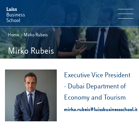
Luiss
Business
School
Home
›
Mirko Rubeis
IT
Offerta Formativa
EN
Mirko Rubeis
Perché Luiss Business School
Faculty & Ricerca
Executive Vice President
- Dubai Department of
News & Eventi
Economy and Tourism
Operation & Students’ Experience
mirko.rubeis@luissbusinessschool.it
E-Learning