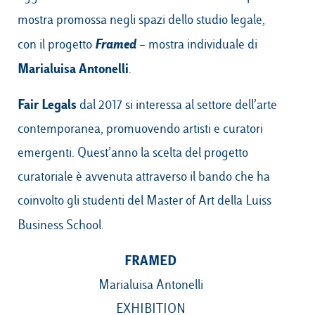
mostra promossa negli spazi dello studio legale,
Framed
con il progetto
– mostra individuale di
Campus & Hub:
Marialuisa Antonelli
.
Roma
Fair Legals
dal 2017 si interessa al settore dell’arte
Luiss.it
Alumni
Milano
contemporanea, promuovendo artisti e curatori
Belluno
emergenti. Quest’anno la scelta del progetto
Amsterdam
curatoriale è avvenuta attraverso il bando che ha
coinvolto gli studenti del Master of Art della Luiss
Dubai
Business School.
FRAMED
Marialuisa Antonelli
EXHIBITION