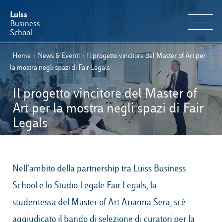
Luiss
Business
School
Home
›
News & Eventi
›
Il progetto vincitore del Master of Art per
IT
Offerta Formativa
EN
la mostra negli spazi di Fair Legals
Perché Luiss Business School
Il progetto vincitore del Master of
Art per la mostra negli spazi di Fair
Faculty & Ricerca
Legals
News & Eventi
Nell’ambito della partnership tra Luiss Business
Operation & Students’ Experience
School e lo Studio Legale Fair Legals, la
E-Learning
studentessa del
Master of Art
Arianna Sera, si è
aggiudicato il bando di selezione di curatori per la