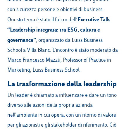
con sicurezza persone e obiettivi di business.
Executive Talk
Questo tema è stato il fulcro dell’
Campus & Hub:
“Leadership integrata: tra ESG, cultura e
Roma
governance”
, organizzato da Luiss Business
Luiss.it
Alumni
Milano
School a Villa Blanc. L’incontro è stato moderato da
Marco Francesco Mazzù, Professor of Practice in
Belluno
Marketing, Luiss Business School.
Amsterdam
La trasformazione della leadership
Dubai
Un leader è chiamato a influenzare e dare un tono
diverso alle azioni della propria azienda
nell’ambiente in cui opera, con un ritorno di valore
per gli azionisti e gli stakeholder di riferimento. Ciò