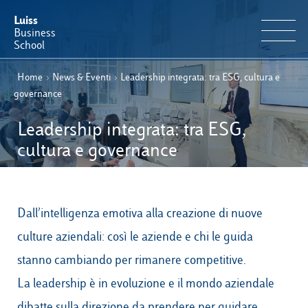
Luiss
Business
School
Home
›
News & Eventi
›
Leadership integrata: tra ESG, cultura e
IT
Offerta Formativa
EN
governance
Perché Luiss Business School
Leadership integrata: tra ESG,
cultura e governance
Faculty & Ricerca
News & Eventi
Dall’intelligenza emotiva alla creazione di nuove
culture aziendali: così le aziende e chi le guida
Operation & Students’ Experience
stanno cambiando per rimanere competitive.
E-Learning
La leadership è in evoluzione e il mondo aziendale
dibatte sulla direzione da prendere per guidare