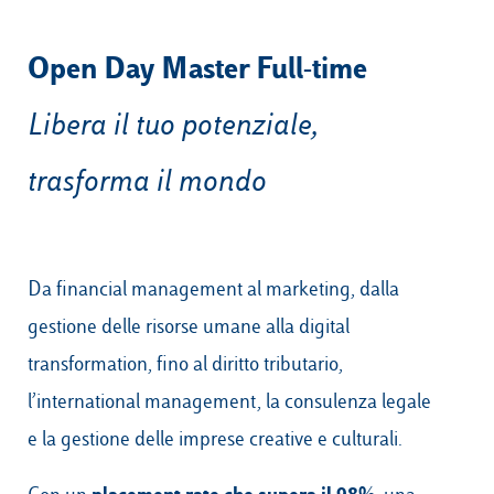
Open Day Master Full-time
Campus & Hub:
Libera il tuo potenziale,
Roma
Luiss.it
Alumni
trasforma il mondo
Milano
Belluno
Amsterdam
Da financial management al marketing, dalla
Dubai
gestione delle risorse umane alla digital
transformation, fino al diritto tributario,
l’international management, la consulenza legale
e la gestione delle imprese creative e culturali.