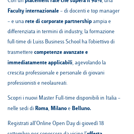
placement rate che supera il 98%
Con un
, una
Faculty internazionale
– di docenti e top manager
rete di corporate partnership
– e una
ampia e
differenziata in termini di industry, la formazione
full-time di Luiss Business School ha l’obiettivo di
competenze avanzate e
trasmettere
immediatamente applicabili
, agevolando la
crescita professionale e personale di giovani
professionisti e neolaureati.
Scopri i nuovi Master Full-time disponibili in Italia –
Roma
Milano
Belluno.
nelle sedi di
,
e
Registrati all’Online Open Day di giovedì 18
offerta
settembre per conoscere da vicino l’