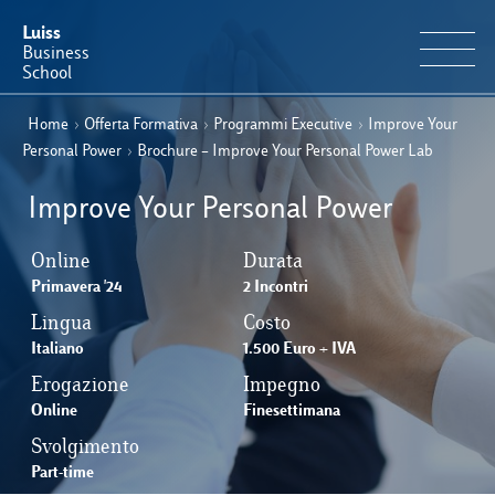
Luiss
Business
School
Home
›
Offerta Formativa
›
Programmi Executive
›
Improve Your
IT
Offerta Formativa
EN
Personal Power
›
Brochure – Improve Your Personal Power Lab
Perché Luiss Business School
Improve Your Personal Power
Faculty & Ricerca
Online
Durata
Primavera '24
2 Incontri
News & Eventi
Lingua
Costo
Italiano
1.500 Euro + IVA
Erogazione
Operation & Students’ Experience
Impegno
Online
Finesettimana
Svolgimento
E-Learning
Part-time