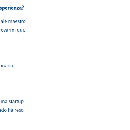
esperienza?
iale maestro.
trovarmi qui,
onaria,
 una startup
ando ha reso