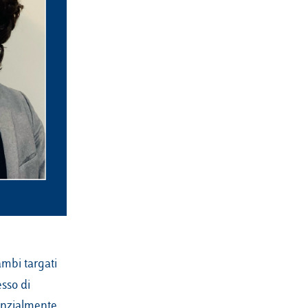
ambi targati
sso di
enzialmente,