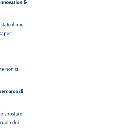
 innovation &
stato il mio
 saper
he non si
percorso di
uò spostare
 ruolo dei