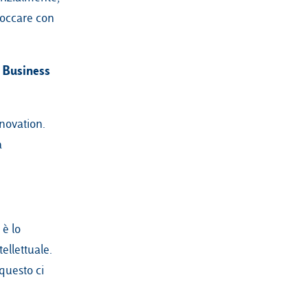
toccare con
s Business
nnovation.
à
 è lo
ellettuale.
questo ci