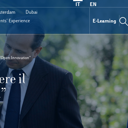
IT
EN
terdam
Dubai
E-Learning
nts’ Experience
 l’Open Innovation”
re il
n”