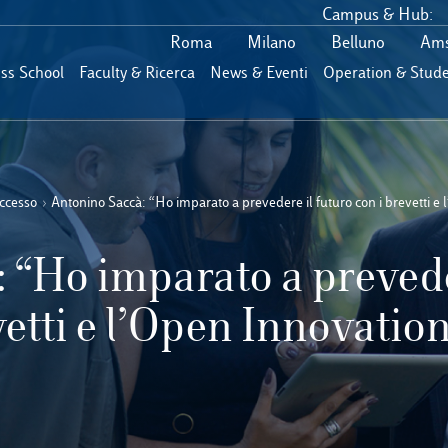
Campus & Hub:
Roma
Milano
Belluno
Ams
ess School
Faculty & Ricerca
News & Eventi
Operation & Stude
uccesso
›
Antonino Saccà: “Ho imparato a prevedere il futuro con i brevetti e
 “Ho imparato a prevede
vetti e l’Open Innovatio