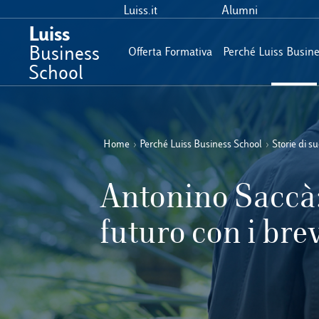
Luiss.it
Alumni
Luiss
Business
Offerta Formativa
Perché Luiss Busin
School
Home
›
Perché Luiss Business School
›
Storie di s
Antonino Saccà:
futuro con i bre