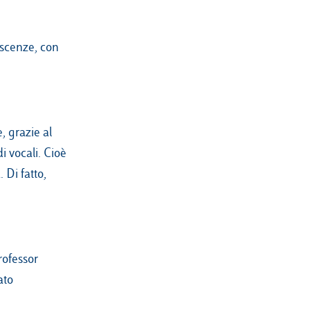
oscenze, con
, grazie al
i vocali. Cioè
 Di fatto,
rofessor
ato