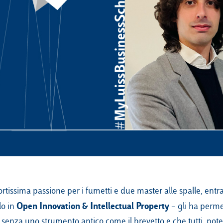
rtissima passione per i fumetti e due master alle spalle, entr
Open Innovation & Intellectual Property
lo in
– gli ha perme
 senza uno strumento antico come il brevetto e che tutti, pot