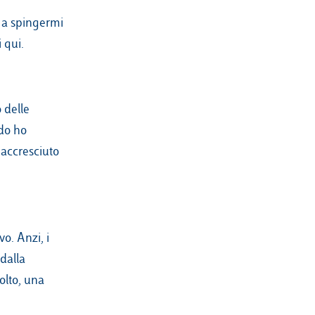
i a spingermi
 qui.
 delle
ndo ho
 accresciuto
o. Anzi, i
dalla
olto, una