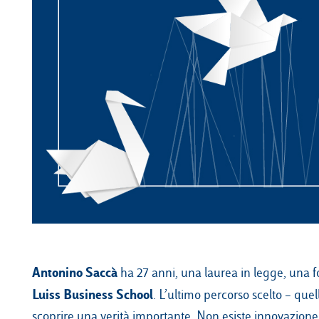
Antonino Saccà
ha 27 anni, una laurea in legge, una fo
Luiss Business School
. L’ultimo percorso scelto – quel
scoprire una verità importante. Non esiste innovazione