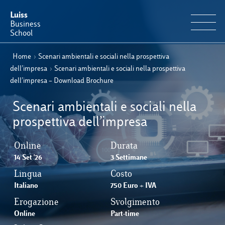
Luiss
Business
School
Home
›
Scenari ambientali e sociali nella prospettiva
IT
Offerta Formativa
EN
dell’impresa
›
Scenari ambientali e sociali nella prospettiva
dell’impresa – Download Brochure
Perché Luiss Business School
Scenari ambientali e sociali nella
Faculty & Ricerca
prospettiva dell’impresa
Online
News & Eventi
Durata
14 Set '26
3 Settimane
Lingua
Costo
Operation & Students’ Experience
Italiano
750 Euro + IVA
Erogazione
Svolgimento
E-Learning
Online
Part-time