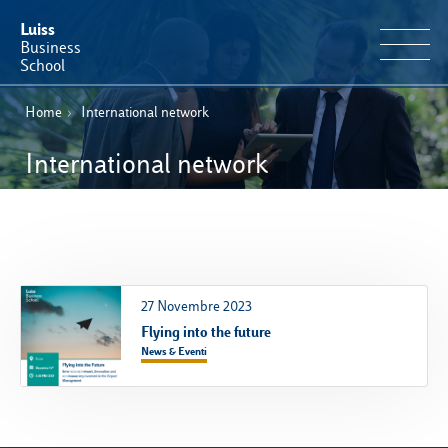
Luiss
Business
School
Home
›
International network
IT
Offerta Formativa
EN
International network
Perché Luiss Business School
Faculty & Ricerca
News & Eventi
27 Novembre 2023
Flying into the future
Operation & Students’ Experience
News & Eventi
E-Learning