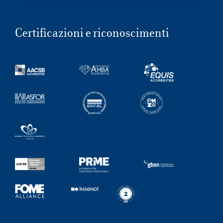
Certificazioni e riconoscimenti
Campus & Hub:
Roma
Luiss.it
Alumni
Milano
Belluno
Amsterdam
Dubai