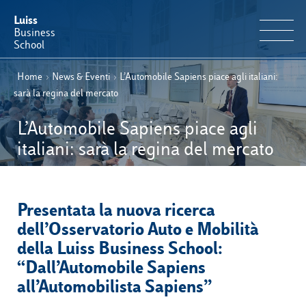
Luiss
Business
School
Home
›
News & Eventi
›
L’Automobile Sapiens piace agli italiani:
IT
Offerta Formativa
EN
sarà la regina del mercato
Perché Luiss Business School
L’Automobile Sapiens piace agli
italiani: sarà la regina del mercato
Faculty & Ricerca
News & Eventi
Presentata la nuova ricerca
dell’Osservatorio Auto e Mobilità
Operation & Students’ Experience
della Luiss Business School:
“Dall’Automobile Sapiens
E-Learning
all’Automobilista Sapiens”