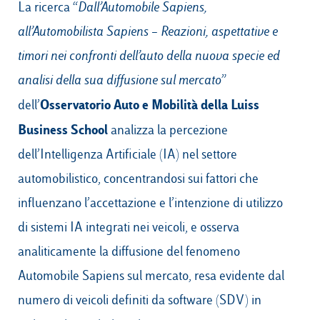
La ricerca “
Dall’Automobile Sapiens,
all’Automobilista Sapiens – Reazioni, aspettative e
timori nei confronti dell’auto della nuova specie ed
Campus & Hub:
analisi della sua diffusione sul mercato
”
Roma
Osservatorio Auto e
Mobilità della Luiss
dell’
Luiss.it
Alumni
Milano
Business School
analizza la percezione
Belluno
dell’Intelligenza Artificiale (IA) nel settore
Amsterdam
automobilistico, concentrandosi sui fattori che
influenzano l’accettazione e l’intenzione di utilizzo
Dubai
di sistemi IA integrati nei veicoli, e osserva
analiticamente la diffusione del fenomeno
Automobile Sapiens sul mercato, resa evidente dal
numero di veicoli definiti da software (SDV) in