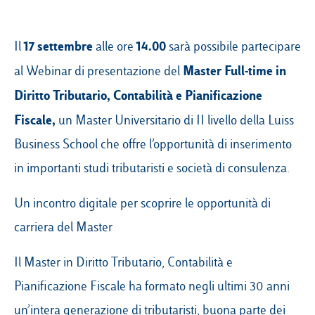
17 settembre
14.00
Il
alle ore
sarà possibile partecipare
Campus & Hub:
Master Full-time in
al Webinar di presentazione del
Roma
Diritto Tributario, Contabilità e Pianificazione
Luiss.it
Alumni
Milano
Fiscale
,
un Master Universitario di II livello della Luiss
Business School che offre l’opportunità di inserimento
Belluno
in importanti studi tributaristi e società di consulenza.
Amsterdam
Un incontro digitale per scoprire le opportunità di
Dubai
carriera del Master
Il Master in Diritto Tributario, Contabilità e
Pianificazione Fiscale ha formato negli ultimi 30 anni
un’intera generazione di tributaristi, buona parte dei