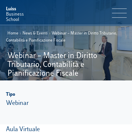
Luiss
Business
School
Home
›
News & Eventi
›
Webinar – Master in Diritto Tributario,
IT
Offerta Formativa
EN
Contabilità e Pianificazione Fiscale
Perché Luiss Business School
Webinar – Master in Diritto
Tributario, Contabilità e
Faculty & Ricerca
Pianificazione Fiscale
News & Eventi
Tipo
Webinar
Operation & Students’ Experience
E-Learning
Aula Virtuale