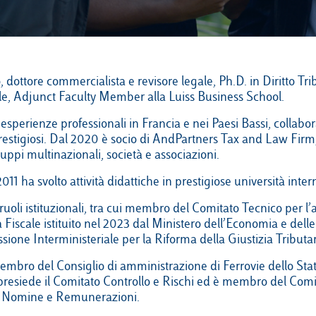
, dottore commercialista e revisore legale, Ph.D. in Diritto Tri
le, Adjunct Faculty Member alla Luiss Business School.
sperienze professionali in Francia e nei Paesi Bassi, collab
prestigiosi. Dal 2020 è socio di AndPartners Tax and Law Firm
uppi multinazionali, società e associazioni.
011 ha svolto attività didattiche in prestigiose università inter
ruoli istituzionali, tra cui membro del Comitato Tecnico per l’
 Fiscale istituito nel 2023 dal Ministero dell’Economia e dell
ione Interministeriale per la Riforma della Giustizia Tributa
mbro del Consiglio di amministrazione di Ferrovie dello Stat
presiede il Comitato Controllo e Rischi ed è membro del Comi
 Nomine e Remunerazioni.