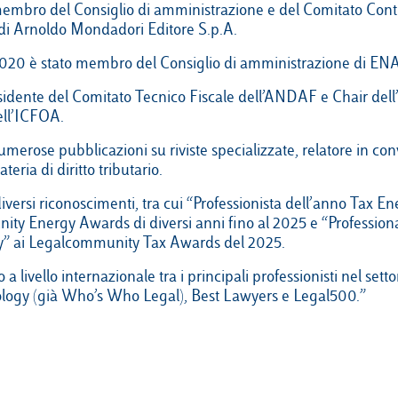
embro del Consiglio di amministrazione e del Comitato Contro
à di Arnoldo Mondadori Editore S.p.A.
2020 è stato membro del Consiglio di amministrazione di EN
sidente del Comitato Tecnico Fiscale dell’ANDAF e Chair dell’
ell’ICFOA.
umerose pubblicazioni su riviste specializzate, relatore in co
eria di diritto tributario.
iversi riconoscimenti, tra cui “Professionista dell’anno Tax En
ty Energy Awards di diversi anni fino al 2025 e “Professiona
y” ai Legalcommunity Tax Awards del 2025.
 a livello internazionale tra i principali professionisti nel setto
xology (già Who’s Who Legal), Best Lawyers e Legal500.”