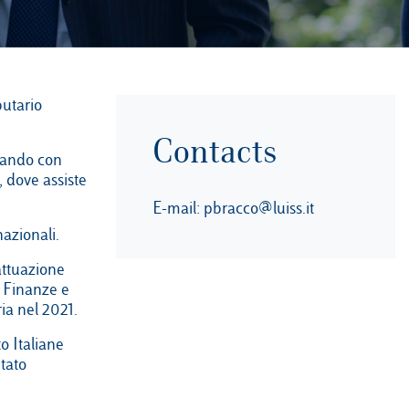
butario
Contacts
orando con
, dove assiste
E-mail:
pbracco@luiss.it
nazionali.
attuazione
e Finanze e
ria nel 2021.
o Italiane
tato