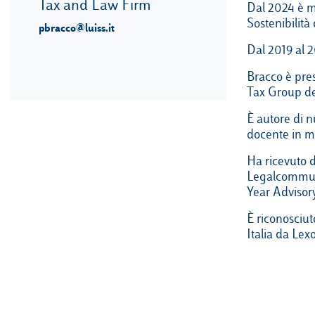
Tax and Law Firm
Dal 2024 è m
Sostenibilit
pbracco@luiss.it
Dal 2019 al 
Bracco è pre
Tax Group d
È autore di n
docente in mat
Ha ricevuto d
Legalcommuni
Year Advisor
È riconosciuto
Italia da Le