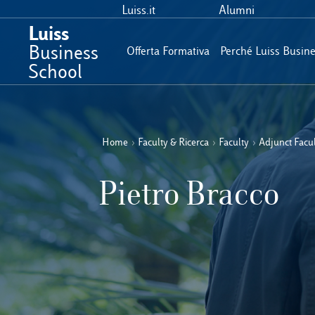
Luiss.it
Alumni
Luiss
Business
Offerta Formativa
Perché Luiss Busin
School
Home
›
Faculty & Ricerca
›
Faculty
›
Adjunct Facu
Pietro Bracco