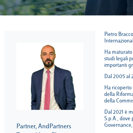
Pietro Bracco
Internaziona
Ha maturato e
studi legali 
importanti gr
Dal 2005 al 2
Ha ricoperto 
della Riforma
della Commiss
Dal 2021 è me
S.p.A., dove 
Governance,
Partner, AndPartners