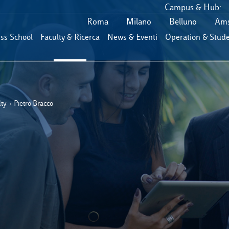
Campus & Hub:
Roma
Milano
Belluno
Ams
ess School
Faculty & Ricerca
News & Eventi
Operation & Stude
lty
›
Pietro Bracco