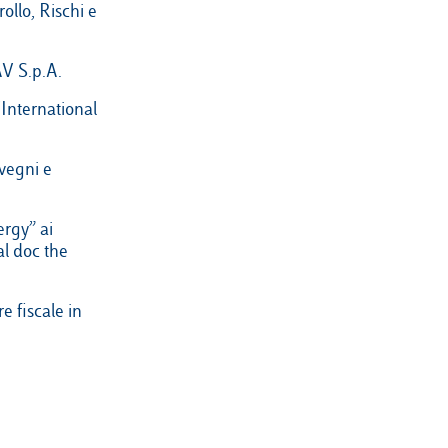
llo, Rischi e
AV S.p.A.
International
nvegni e
ergy” ai
l doc the
re fiscale in