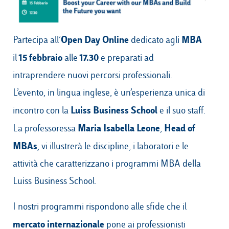
Open Day Online
MBA
Partecipa all’
dedicato agli
Campus & Hub:
15 febbraio
17.30
il
alle
e preparati ad
Roma
intraprendere nuovi percorsi professionali.
Luiss.it
Alumni
Milano
L’evento, in lingua inglese, è un’esperienza unica di
Belluno
Luiss Business School
incontro con la
e il suo staff.
Amsterdam
Maria Isabella Leone
Head of
La professoressa
,
MBAs
, vi illustrerà le discipline, i laboratori e le
Dubai
attività che caratterizzano i programmi MBA della
Luiss Business School.
I nostri programmi rispondono alle sfide che il
mercato internazionale
pone ai professionisti