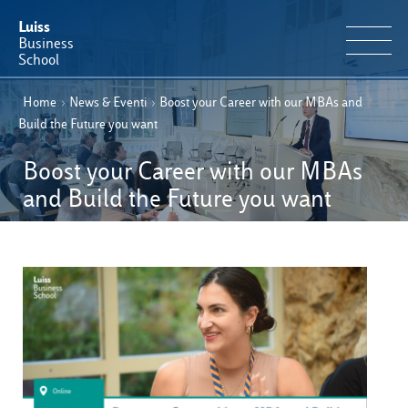
Luiss
Business
School
Home
›
News & Eventi
›
Boost your Career with our MBAs and
IT
Offerta Formativa
EN
Build the Future you want
Perché Luiss Business School
Boost your Career with our MBAs
and Build the Future you want
Faculty & Ricerca
News & Eventi
Operation & Students’ Experience
E-Learning