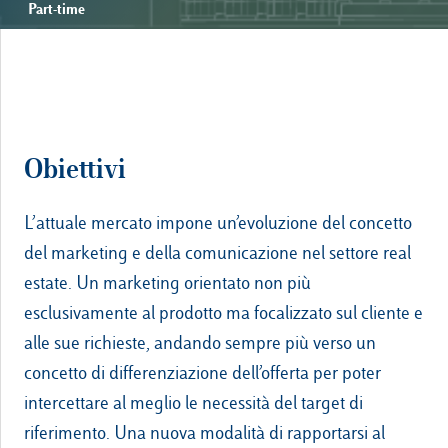
Part-time
Campus & Hub:
Roma
Luiss.it
Alumni
Obiettivi
Milano
Belluno
L’attuale mercato impone un’evoluzione del concetto
Amsterdam
del marketing e della comunicazione nel settore real
estate. Un marketing orientato non più
Dubai
esclusivamente al prodotto ma focalizzato sul cliente e
alle sue richieste, andando sempre più verso un
concetto di differenziazione dell’offerta per poter
intercettare al meglio le necessità del target di
riferimento. Una nuova modalità di rapportarsi al