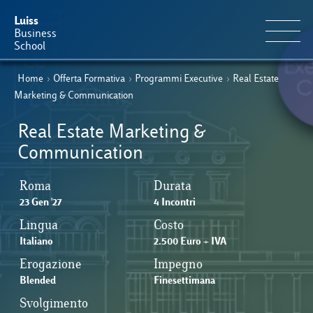
Luiss
Business
School
Home
›
Offerta Formativa
›
Programmi Executive
›
Real Estate
IT
Offerta Formativa
EN
Marketing & Communication
Perché Luiss Business School
Real Estate Marketing &
Communication
Faculty & Ricerca
Roma
Durata
News & Eventi
23 Gen '27
4 Incontri
Lingua
Costo
Italiano
2.500 Euro + IVA
Operation & Students’ Experience
Erogazione
Impegno
Blended
Finesettimana
E-Learning
Svolgimento