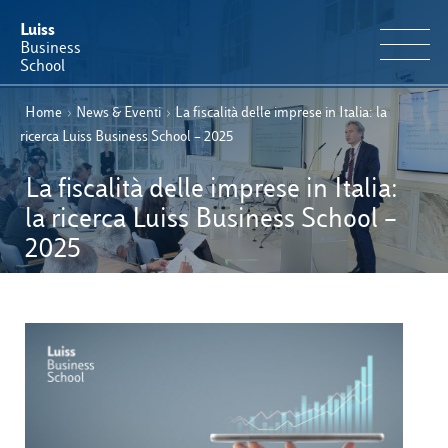
Luiss
Business
School
Home
›
News & Eventi
›
La fiscalità delle imprese in Italia: la
IT
Offerta Formativa
EN
ricerca Luiss Business School – 2025
Perché Luiss Business School
La fiscalità delle imprese in Italia:
la ricerca Luiss Business School –
Faculty & Ricerca
2025
News & Eventi
Operation & Students’ Experience
E-Learning