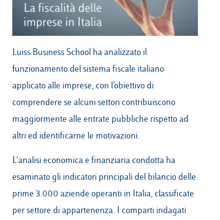
Campus & Hub:
Luiss Business School ha analizzato il
Roma
funzionamento del sistema fiscale italiano
Luiss.it
Alumni
Milano
applicato alle imprese, con l’obiettivo di
comprendere se alcuni settori contribuiscono
Belluno
maggiormente alle entrate pubbliche rispetto ad
Amsterdam
altri ed identificarne le motivazioni.
Dubai
L’analisi economica e finanziaria condotta ha
esaminato gli indicatori principali del bilancio delle
prime 3.000 aziende operanti in Italia, classificate
per settore di appartenenza. I comparti indagati