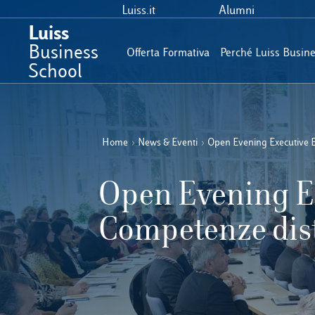
Luiss.it
Alumni
Luiss
Business
Offerta Formativa
Perché Luiss Busin
School
Home
›
News & Eventi
›
Open Evening Executive E
Open Evening E
Competenze dist