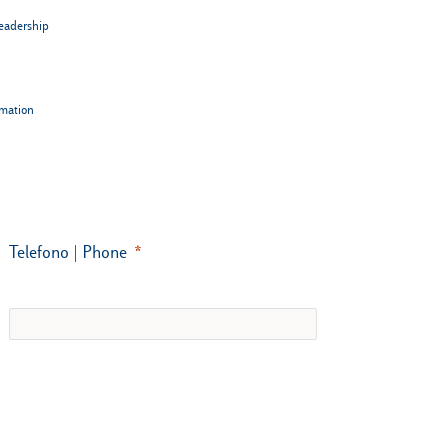
eadership
rmation
Telefono | Phone