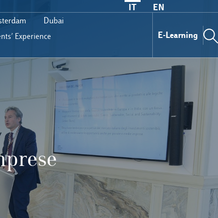
IT
EN
terdam
Dubai
E-Learning
nts’ Experience
mprese