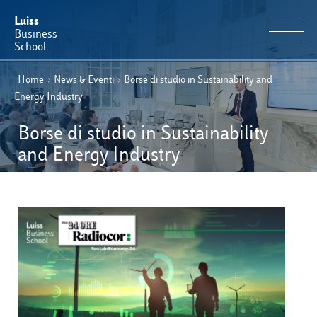
Luiss
Business
School
Home
›
News & Eventi
›
Borse di studio in Sustainability and
IT
Offerta Formativa
EN
Energy Industry
Perché Luiss Business School
Borse di studio in Sustainability
and Energy Industry
Faculty & Ricerca
News & Eventi
Operation & Students’ Experience
E-Learning