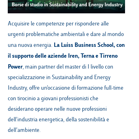
Acquisire le competenze per rispondere alle
Campus & Hub:
urgenti problematiche ambientali e dare al mondo
Roma
La Luiss Business School, con
una nuova energia.
Luiss.it
Alumni
Milano
il supporto delle aziende Iren, Terna e Tirreno
Belluno
Power
, main partner del
master di I livello con
Amsterdam
specializzazione in Sustainability and Energy
Industry, offre un’occasione di formazione full-time
Dubai
con tirocinio a giovani professionisti che
desiderano operare nelle nuove professioni
dell’industria energetica, della sostenibilità e
dell’ambiente.