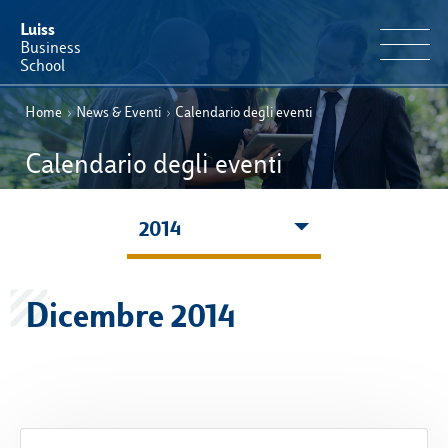
Luiss
Business
School
Home
›
News & Eventi
›
Calendario degli eventi
IT
Offerta Formativa
EN
Calendario degli eventi
Perché Luiss Business School
2014
Faculty & Ricerca
News & Eventi
Dicembre 2014
Operation & Students’ Experience
E-Learning