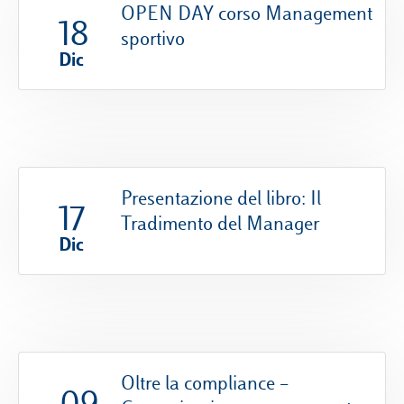
OPEN DAY corso Management
18
sportivo
Dic
Campus & Hub:
Roma
Luiss.it
Alumni
Milano
Belluno
Presentazione del libro: Il
17
Tradimento del Manager
Amsterdam
Dic
Dubai
Oltre la compliance –
09