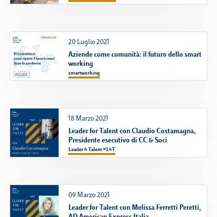
Campus & Hub:
20 Luglio 2021
Aziende come comunità: il futuro dello smart
Roma
working
smartworking
Luiss.it
Alumni
Milano
Belluno
18 Marzo 2021
Amsterdam
Leader for Talent con Claudio Costamagna,
Dubai
Presidente esecutivo di CC & Soci
Leader 4 Talent #L4T
09 Marzo 2021
Leader for Talent con Melissa Ferretti Peretti,
AD American Express Italia