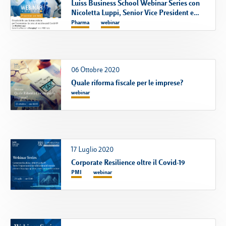
Luiss Business School Webinar Series con
Nicoletta Luppi, Senior Vice President e
Managing Director MSD Italia
Pharma
webinar
06 Ottobre 2020
Quale riforma fiscale per le imprese?
webinar
17 Luglio 2020
Corporate Resilience oltre il Covid-19
PMI
webinar