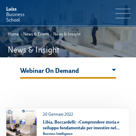
Luiss
Business
School
Home
›
News & Eventi
›
News & Insight
IT
Offerta Formativa
EN
News & Insight
Perché Luiss Business School
Webinar On Demand
Faculty & Ricerca
News & Eventi
Operation & Students’ Experience
20 Gennaio 2022
Libia, Boccardelli: «Comprendere storia e
E-Learning
sviluppo fondamentale per investire nel
Mediterraneo»
Business Intelligence